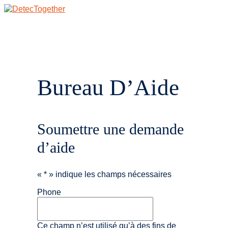
Aller
au
contenu
Menu
Principal
Bureau D’Aide
Soumettre une demande
d’aide
«
*
» indique les champs nécessaires
Phone
Ce champ n’est utilisé qu’à des fins de